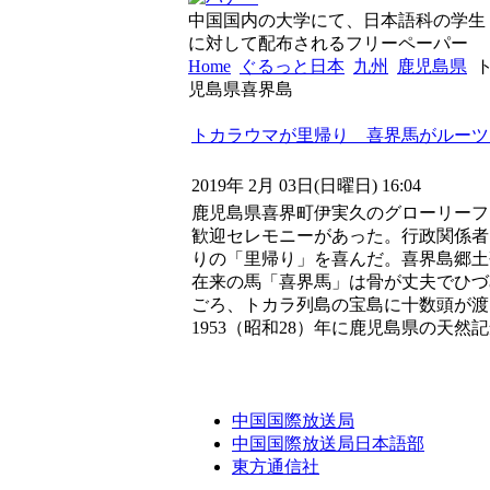
中国国内の大学にて、日本語科の学生
に対して配布されるフリーペーパー
Home
ぐるっと日本
九州
鹿児島県
ト
児島県喜界島
トカラウマが里帰り 喜界馬がルーツ
2019年 2月 03日(日曜日) 16:04
鹿児島県喜界町伊実久のグローリーフ
歓迎セレモニーがあった。行政関係者ら
りの「里帰り」を喜んだ。喜界島郷土
在来の馬「喜界馬」は骨が丈夫でひづめ
ごろ、トカラ列島の宝島に十数頭が渡
1953（昭和28）年に鹿児島県の天然
中国国際放送局
中国国際放送局日本語部
東方通信社