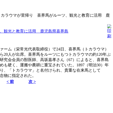
カラウマが里帰り 喜界馬がルーツ、観光と教育に活用 鹿
、観光と教育に活用 鹿児島県喜界島
ァーム（栄常光代表取締役）で24日、喜界馬（トカラウマ）
20人が出席。喜界馬をルーツにもつトカラウマの約120年ぶ
研究会会員の獣医師、高坂嘉孝さん（67）によると、喜界島
も硬く、運搬や農耕に重宝されていた。1897（明治30）年
り、「トカラウマ」と名付けられ、貴重な在来馬として
記念物に指定された。
< 前
次 >