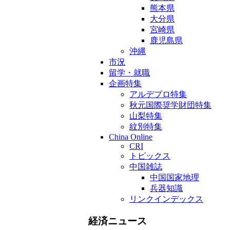
熊本県
大分県
宮崎県
鹿児島県
沖縄
市況
留学・就職
企画特集
アルデプロ特集
秋元国際奨学財団特集
山梨特集
紋別特集
China Online
CRI
トピックス
中国雑誌
中国国家地理
兵器知識
リンクインデックス
経済ニュース