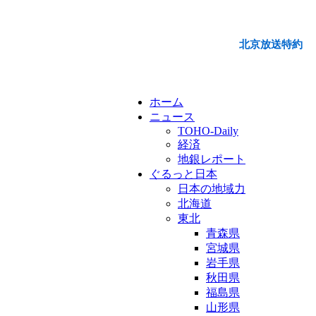
北京放送特約
ホーム
ニュース
TOHO-Daily
経済
地銀レポート
ぐるっと日本
日本の地域力
北海道
東北
青森県
宮城県
岩手県
秋田県
福島県
山形県