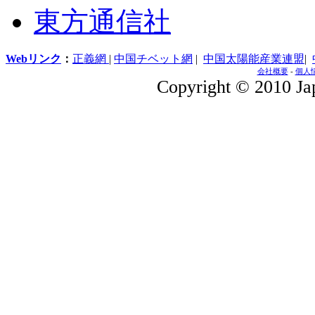
東方通信社
Webリンク
：
正義網
|
中国チベット網
|
中国太陽能産業連盟
|
会社概要
-
個人
Copyright © 2010 Jap