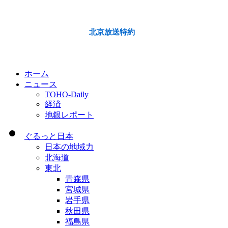
北京放送特約
ホーム
ニュース
TOHO-Daily
経済
地銀レポート
ぐるっと日本
日本の地域力
北海道
東北
青森県
宮城県
岩手県
秋田県
福島県