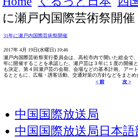
Home
ぐるっと日本
四
に瀬戸内国際芸術祭開催
31年に瀬戸内国際芸術祭開催
2017年 4月 19日(水曜日) 10:46
瀬戸内国際芸術祭実行委員会は、高松市内で開いた総会で、
年に開催することを承認した。瀬戸芸は３年に１度の開催と
も決定。第４回瀬戸芸の会期、会場などの基本計画、アー
るとともに、広報・誘客活動、交通対策の方針などをまとめ
< 前
次 >
中国国際放送局
中国国際放送局日本語