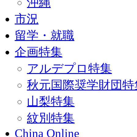
沖縄
市況
留学・就職
企画特集
アルデプロ特集
秋元国際奨学財団特
山梨特集
紋別特集
China Online