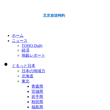
北京放送特約
ホーム
ニュース
TOHO-Daily
経済
地銀レポート
ぐるっと日本
日本の地域力
北海道
東北
青森県
宮城県
岩手県
秋田県
福島県