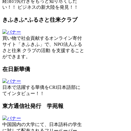
経済の先行きをもっと知り尽くした
い！！ ビジネスの新大陸を発見！！
きふきふ*ふるさと往来クラブ
買い物で社会貢献するオンライン寄付
サイト「きふきふ」で、NPO法人ふる
さと往来 クラブの活動 を支援すること
ができます。
在日新華僑
日本で活躍する華僑をCRI日本語部に
てインタビュー！！
東方通信社発行 学苑報
中国国内の大学にて、日本語科の学生
に対して配布されるフリーペーパー