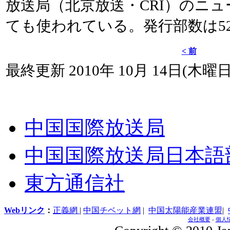
放送局（北京放送・CRI）のニ
ても使われている。発行部数は52,
< 前
最終更新 2010年 10月 14日(木曜日) 
中国国際放送局
中国国際放送局日本語
東方通信社
Webリンク
：
正義網
|
中国チベット網
|
中国太陽能産業連盟
|
会社概要
-
個人