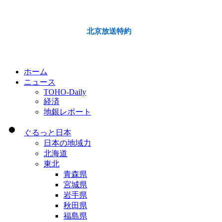
北京放送特約
ホーム
ニュース
TOHO-Daily
経済
地銀レポート
ぐるっと日本
日本の地域力
北海道
東北
青森県
宮城県
岩手県
秋田県
福島県