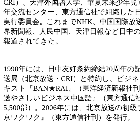
CRI）、天津外国語大学、華夏未来少年
年交流センター、東方通信社で組織した
実行委員会。これまでNHK、中国国際放送
界新聞報、人民中国、天津日報など日中
報道されてきた。
1998年には、日中友好条約締結20周年
送局（北京放送・CRI）と特約し、ビジ
キスト『BAN★RAI』（東洋経済新報社刊
送やさしいビジネス中国語』（東方通信
5,500部）。2006年には、北京放送の
京ワクワク』（東方通信社刊）を発行。