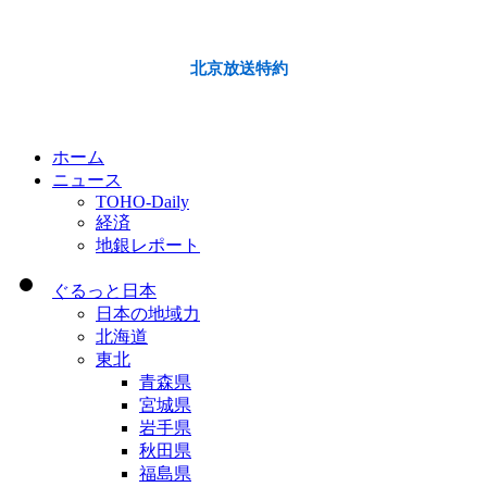
北京放送特約
ホーム
ニュース
TOHO-Daily
経済
地銀レポート
ぐるっと日本
日本の地域力
北海道
東北
青森県
宮城県
岩手県
秋田県
福島県