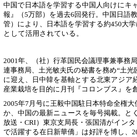
中国で日本語を学習する中国人向けにキ
報』（5万部）を過去6回発行。中国日語
管）により、日本語を学習する約450大
として活用されている。
2001年、（社）行革国民会議理事兼事務
連事務局、土光敏夫氏の秘書を務め“土光
に迎え、日中韓を基軸とする北東アジア
産業栽培を目的に月刊『コロンブス』を
2005年7月号に王毅中国駐日本特命全権
か、中国の最新ニュースを毎号掲載。と
放送・CRI）東京支局長・張国清がイン
で活躍する在日新華僑」は好評を博し、2