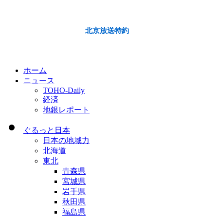
北京放送特約
ホーム
ニュース
TOHO-Daily
経済
地銀レポート
ぐるっと日本
日本の地域力
北海道
東北
青森県
宮城県
岩手県
秋田県
福島県