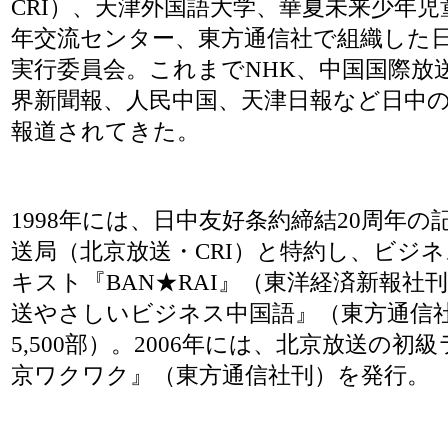
CRI）、天津外国語大学、華夏未来少年
年交流センター、東方通信社で組織した
実行委員会。これまでNHK、中国国際放送
界新聞報、人民中国、天津日報など日中
報道されてきた。
1998年には、日中友好条約締結20周年
送局（北京放送・CRI）と特約し、ビジ
キスト『BAN★RAI』（東洋経済新報社刊
送やさしいビジネス中国語』（東方通信
5,500部）。2006年には、北京放送の
京ワクワク』（東方通信社刊）を発行。