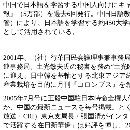
中国で日本語を学習する中国人向けにキ
報』（5万部）を過去6回発行。中国日語
管）により、日本語を学習する約450大
として活用されている。
2001年、（社）行革国民会議理事兼事務
連事務局、土光敏夫氏の秘書を務め“土光
に迎え、日中韓を基軸とする北東アジア
産業栽培を目的に月刊『コロンブス』を
2005年7月号に王毅中国駐日本特命全権
か、中国の最新ニュースを毎号掲載。と
放送・CRI）東京支局長・張国清がイン
で活躍する在日新華僑」は好評を博し、2