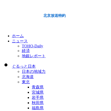
北京放送特約
ホーム
ニュース
TOHO-Daily
経済
地銀レポート
ぐるっと日本
日本の地域力
北海道
東北
青森県
宮城県
岩手県
秋田県
福島県