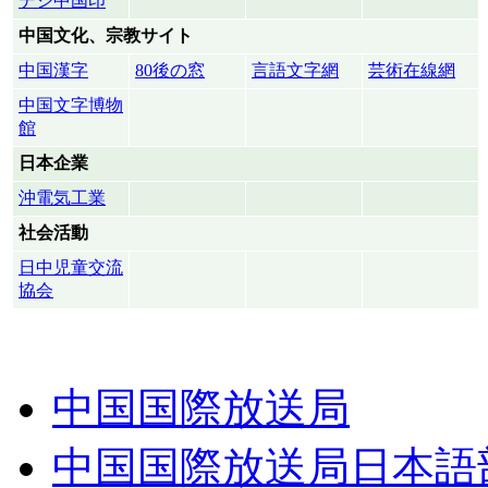
デジ中国印
中国文化、宗教サイト
中国漢字
80後の窓
言語文字網
芸術在線網
中国文字博物
館
日本企業
沖電気工業
社会活動
日中児童交流
協会
中国国際放送局
中国国際放送局日本語