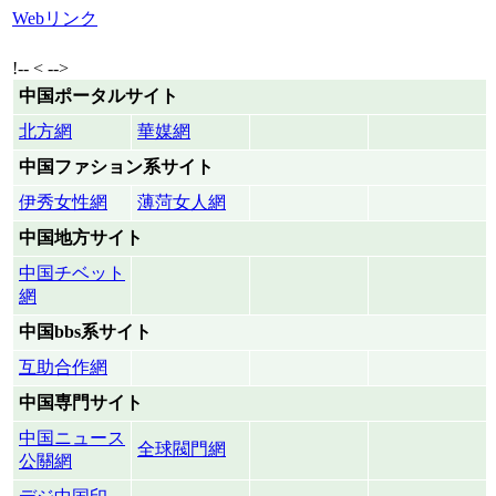
Webリンク
!-- < -->
中国ポータルサイト
北方網
華媒網
中国ファション系サイト
伊秀女性網
薄菏女人網
中国地方サイト
中国チベット
網
中国bbs系サイト
互助合作網
中国専門サイト
中国ニュース
全球閥門網
公關網