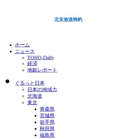
北京放送特約
ホーム
ニュース
TOHO-Daily
経済
地銀レポート
ぐるっと日本
日本の地域力
北海道
東北
青森県
宮城県
岩手県
秋田県
福島県