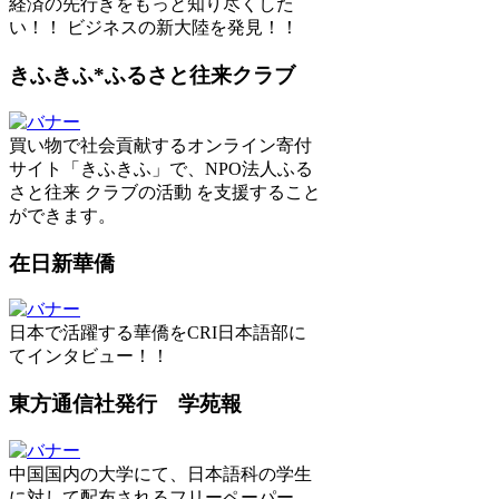
経済の先行きをもっと知り尽くした
い！！ ビジネスの新大陸を発見！！
きふきふ*ふるさと往来クラブ
買い物で社会貢献するオンライン寄付
サイト「きふきふ」で、NPO法人ふる
さと往来 クラブの活動 を支援すること
ができます。
在日新華僑
日本で活躍する華僑をCRI日本語部に
てインタビュー！！
東方通信社発行 学苑報
中国国内の大学にて、日本語科の学生
に対して配布されるフリーペーパー