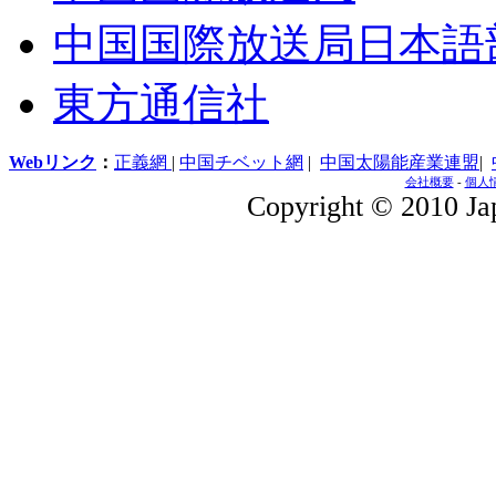
中国国際放送局日本語
東方通信社
Webリンク
：
正義網
|
中国チベット網
|
中国太陽能産業連盟
|
会社概要
-
個人
Copyright © 2010 Jap