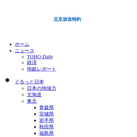
北京放送特約
ホーム
ニュース
TOHO-Daily
経済
地銀レポート
ぐるっと日本
日本の地域力
北海道
東北
青森県
宮城県
岩手県
秋田県
福島県