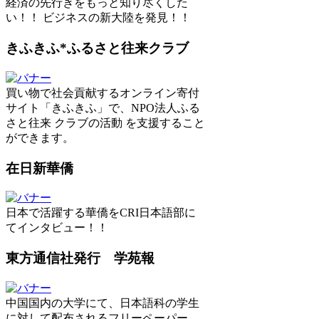
経済の先行きをもっと知り尽くした
い！！ ビジネスの新大陸を発見！！
きふきふ*ふるさと往来クラブ
買い物で社会貢献するオンライン寄付
サイト「きふきふ」で、NPO法人ふる
さと往来 クラブの活動 を支援すること
ができます。
在日新華僑
日本で活躍する華僑をCRI日本語部に
てインタビュー！！
東方通信社発行 学苑報
中国国内の大学にて、日本語科の学生
に対して配布されるフリーペーパー