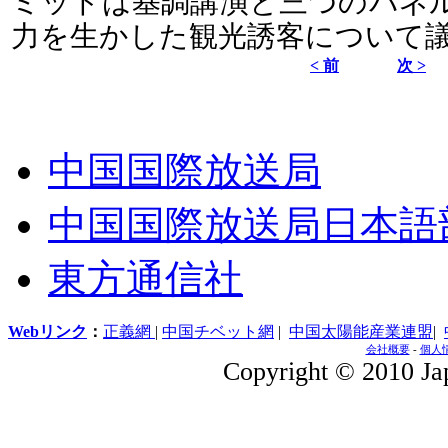
ミットは基調講演と三つのパネ
力を生かした観光誘客について
< 前
次 >
中国国際放送局
中国国際放送局日本語
東方通信社
Webリンク
：
正義網
|
中国チベット網
|
中国太陽能産業連盟
|
会社概要
-
個人
Copyright © 2010 Jap