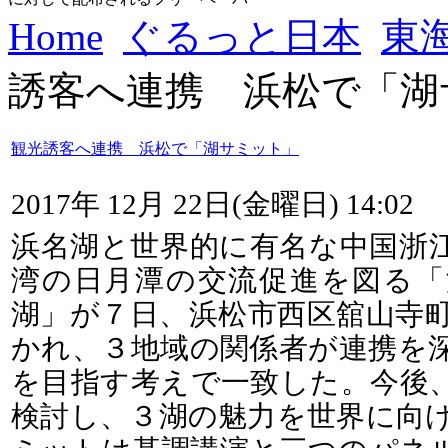
Home
ぐるっと日本
東
誘客へ連携 浜松で「湖
観光誘客へ連携 浜松で「湖サミット」
2017年 12月 22日(金曜日) 14:02
浜名湖と世界的に有名な中国浙
湾の日月潭の交流促進を図る「湖
湖」が７日、浜松市西区舘山寺
かれ、３地域の関係者が連携を
を目指す考えで一致した。今後
検討し、３湖の魅力を世界に向