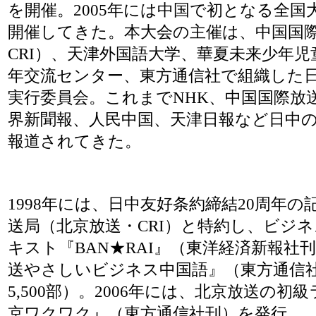
を開催。2005年には中国で初となる全国
開催してきた。本大会の主催は、中国国
CRI）、天津外国語大学、華夏未来少年
年交流センター、東方通信社で組織した
実行委員会。これまでNHK、中国国際放送
界新聞報、人民中国、天津日報など日中
報道されてきた。
1998年には、日中友好条約締結20周年
送局（北京放送・CRI）と特約し、ビジ
キスト『BAN★RAI』（東洋経済新報社刊
送やさしいビジネス中国語』（東方通信
5,500部）。2006年には、北京放送の
京ワクワク』（東方通信社刊）を発行。