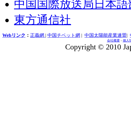
中国国際放送局日本語
東方通信社
Webリンク
：
正義網
|
中国チベット網
|
中国太陽能産業連盟
|
会社概要
-
個人
Copyright © 2010 Jap