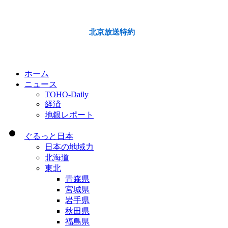
北京放送特約
ホーム
ニュース
TOHO-Daily
経済
地銀レポート
ぐるっと日本
日本の地域力
北海道
東北
青森県
宮城県
岩手県
秋田県
福島県