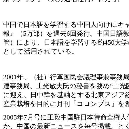
中国で日本語を学習する中国人向けにキ
報』（5万部）を過去6回発行。中国日語
管）により、日本語を学習する約450大
として活用されている。
2001年、（社）行革国民会議理事兼事務
連事務局、土光敏夫氏の秘書を務め“土光
に迎え、日中韓を基軸とする北東アジア
産業栽培を目的に月刊『コロンブス』を
2005年7月号に王毅中国駐日本特命全権
か、中国の最新ニュースを毎号掲載。と