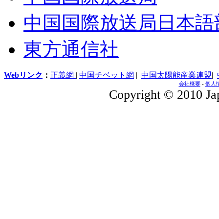
中国国際放送局日本語
東方通信社
Webリンク
：
正義網
|
中国チベット網
|
中国太陽能産業連盟
|
会社概要
-
個人
Copyright © 2010 Jap