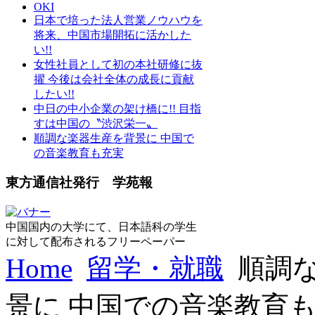
OKI
日本で培った法人営業ノウハウを
将来、中国市場開拓に活かした
い!!
女性社員として初の本社研修に抜
擢 今後は会社全体の成長に貢献
したい!!
中日の中小企業の架け橋に!! 目指
すは中国の〝渋沢栄一〟
順調な楽器生産を背景に 中国で
の音楽教育も充実
東方通信社発行 学苑報
中国国内の大学にて、日本語科の学生
に対して配布されるフリーペーパー
Home
留学・就職
順調
景に 中国での音楽教育