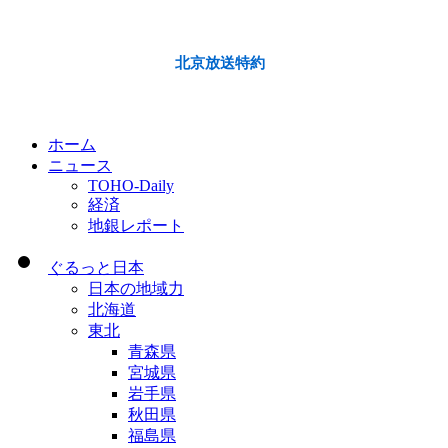
北京放送特約
ホーム
ニュース
TOHO-Daily
経済
地銀レポート
ぐるっと日本
日本の地域力
北海道
東北
青森県
宮城県
岩手県
秋田県
福島県