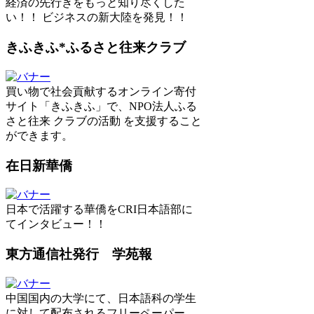
経済の先行きをもっと知り尽くした
い！！ ビジネスの新大陸を発見！！
きふきふ*ふるさと往来クラブ
買い物で社会貢献するオンライン寄付
サイト「きふきふ」で、NPO法人ふる
さと往来 クラブの活動 を支援すること
ができます。
在日新華僑
日本で活躍する華僑をCRI日本語部に
てインタビュー！！
東方通信社発行 学苑報
中国国内の大学にて、日本語科の学生
に対して配布されるフリーペーパー