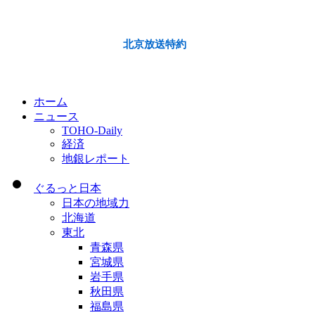
北京放送特約
ホーム
ニュース
TOHO-Daily
経済
地銀レポート
ぐるっと日本
日本の地域力
北海道
東北
青森県
宮城県
岩手県
秋田県
福島県