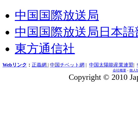
中国国際放送局
中国国際放送局日本語
東方通信社
Webリンク
：
正義網
|
中国チベット網
|
中国太陽能産業連盟
|
会社概要
-
個人
Copyright © 2010 Jap